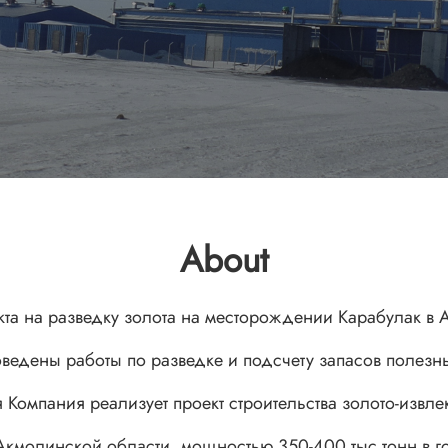
About
кта на разведку золота на месторождении Карабулак в 
ведены работы по разведке и подсчету запасов полезн
 Компания реализует проект строительства золото-извл
Акмолинской области, мощностью 350-400 тыс.тонн в г