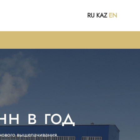
RU
KAZ
EN
нн в год
анового выщелачивания.