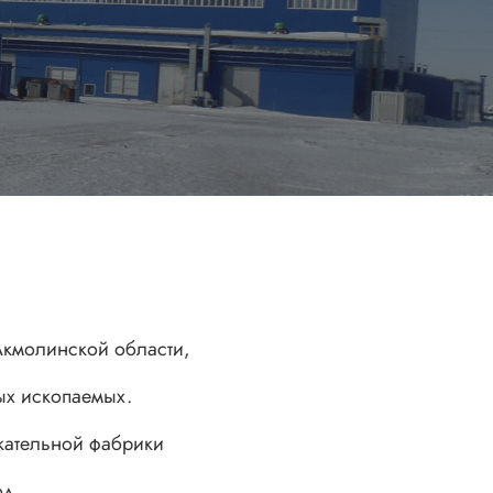
Акмолинской области,
ых ископаемых.
екательной фабрики
од.