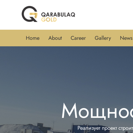
Home
About
Сareer
Gallery
News
Мощност
Реализует проект стро